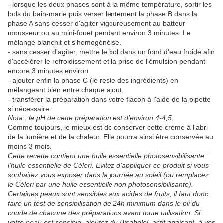
- lorsque les deux phases sont à la même température, sortir les
bols du bain-marie puis verser lentement la phase B
dans la
phase A sans cesser d'agiter vigoureusement au batteur
mousseur ou au mini-fouet pendant environ 3 minutes. Le
mélange blanchit et s'homogénéise.
- sans cesser d'agiter, mettre le bol dans un fond d'eau froide afin
d'accélérer le refroidissement et la prise de l'émulsion pendant
encore 3 minutes environ.
- ajouter enfin la
phase C
(le reste des ingrédients)
en
mélangeant bien entre chaque ajout.
- transférer la préparation dans votre flacon à l'aide de la pipette
si nécessaire.
Nota : le pH de cette préparation est d'environ 4-4,5.
Comme toujours, le mieux est de conserver cette crème à l'abri
de la lumière et de la chaleur. Elle pourra ainsi être conservée au
moins 3 mois.
Cette recette contient une huile essentielle photosensibilisante :
l'huile essentielle de Céleri. Evitez d'appliquer ce produit si vous
souhaitez vous exposer dans la journée au soleil (ou remplacez
le Céleri par une huile essentielle non photosensibilisante).
Certaines peaux sont sensibles aux acides de fruits, il faut donc
faire un test de sensibilisation de 24h minimum dans le pli du
coude de chacune des préparations avant toute utilisation. Si
votre peau est sensible, ajoutez du Bisabolol, actif apaisant, à vos