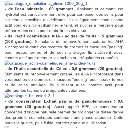
- de l'e
au minérale
: 60 grammes.
Apaisant et calmant, cet
hydrolat est particulièrement utile pour composer des soins pour
les peaux sensibles ou délicates. Il est également connu come
actif pour éclaircir et illuminer le teint, et s'utilise à merveille pour
préparer des soins pour embellir les cheveux.
- de l'actif cosmétique AHA - acides de fruits : 5 grammes
(108 gouttes)
.
Stimulants du renouvellement cutané, les AHA
s'incorporent dans vos recettes de crèmes et masques "peeling"
pour peaux ternes et de soins anti-âge. Ils s'utilisent aussi
comme actif pour atténuer les taches ou irrégularités cutanées.
- de l'huile essentielle de Céleri : 0,6 grammes (20 gouttes).
Stimulants du renouvellement cutané, les AHA s'incorporent dans
vos recettes de crèmes et masques "peeling" pour peaux ternes
et de soins anti-âge. Ils s'utilisent aussi comme actif pour
atténuer les taches ou irrégularités cutanées.
- du conservateur Extrait pépins de pamplemousse : 0,6
grammes (20 gouttes)
.
Aussi appelé EPP, ce conservateur
concentré d'origine naturelle permet de prolonger la durée de vie
des produits cosmétiques contenant une phase aqueuse. Cette
nouvelle qualité, plus fluide, est très pratique d'utilisation.